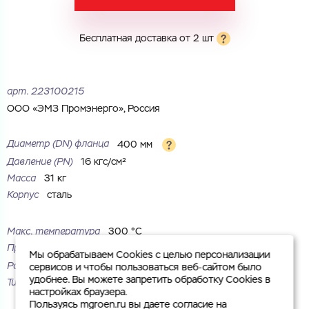
Комментарий
Бесплатная доставка от 2 шт
Cоглашаюсь на обработку
персональных данных
ЗАГРУЗИТЬ
ОТПРАВИТЬ
арт.
223100215
Файл с реквизитами огранизации (любой формат, макс. 20
Cоглашаюсь на обработку
персональных данных
МБ)
ООО «ЭМЗ Промэнерго», Россия
ГОТОВО
Cоглашаюсь на обработку
персональных данных
Диаметр (DN) фланца
400 мм
ГОТОВО
Давление (PN)
16 кгс/см²
Масса
31 кг
Корпус
сталь
Макс. температура
300 °С
Присоединение
под приварку
Мы обрабатываем Cookies с целью персонализации
Рабочая среда
жидкие неагрессивные среды
сервисов и чтобы пользоваться веб-сайтом было
удобнее. Вы можете запретить обработку Cookies в
Тип
плоский
настройках браузера.
Пользуясь mgroen.ru вы даете согласие на