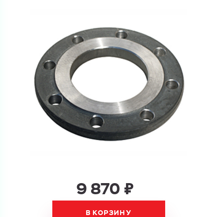
Купить как физ. лицо
Запросить КП
Купить как юр. лицо
Запросить Счёт
Имя
Имя
Номер телефона
Номер телефона
Электронная почта
9 870 ₽
Электронная почта
Имя
Город
В КОРЗИНУ
Город
Номер телефона