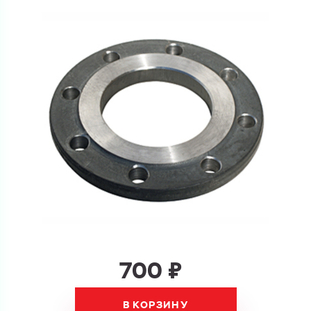
Купить как физ. лицо
Запросить КП
Купить как юр. лицо
Запросить Счёт
Имя
Имя
Номер телефона
Номер телефона
Электронная почта
700 ₽
Электронная почта
Имя
Город
В КОРЗИНУ
Город
Номер телефона