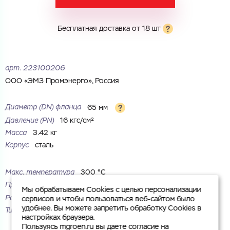
Комментарий
Бесплатная доставка от 18 шт
Cоглашаюсь на обработку
персональных данных
ЗАГРУЗИТЬ
ОТПРАВИТЬ
арт.
223100206
Файл с реквизитами огранизации (любой формат, макс. 20
Cоглашаюсь на обработку
персональных данных
МБ)
ООО «ЭМЗ Промэнерго», Россия
ГОТОВО
Cоглашаюсь на обработку
персональных данных
Диаметр (DN) фланца
65 мм
ГОТОВО
Давление (PN)
16 кгс/см²
Масса
3.42 кг
Корпус
сталь
Макс. температура
300 °С
Присоединение
под приварку
Мы обрабатываем Cookies с целью персонализации
Рабочая среда
жидкие неагрессивные среды
сервисов и чтобы пользоваться веб-сайтом было
удобнее. Вы можете запретить обработку Cookies в
Тип
плоский
настройках браузера.
Пользуясь mgroen.ru вы даете согласие на