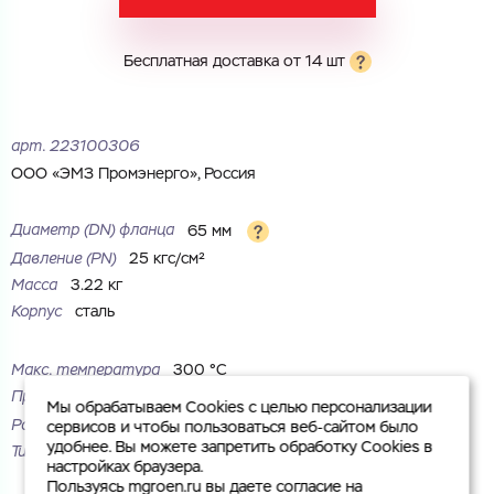
Комментарий
Бесплатная доставка от 14 шт
Cоглашаюсь на обработку
персональных данных
ЗАГРУЗИТЬ
ОТПРАВИТЬ
арт.
223100306
Файл с реквизитами огранизации (любой формат, макс. 20
Cоглашаюсь на обработку
персональных данных
МБ)
ООО «ЭМЗ Промэнерго», Россия
ГОТОВО
Cоглашаюсь на обработку
персональных данных
Диаметр (DN) фланца
65 мм
ГОТОВО
Давление (PN)
25 кгс/см²
Масса
3.22 кг
Корпус
сталь
Макс. температура
300 °С
Присоединение
под приварку
Мы обрабатываем Cookies с целью персонализации
Рабочая среда
жидкие неагрессивные среды
сервисов и чтобы пользоваться веб-сайтом было
удобнее. Вы можете запретить обработку Cookies в
Тип
плоский
настройках браузера.
Пользуясь mgroen.ru вы даете согласие на