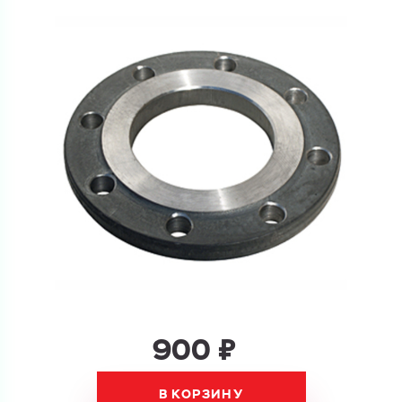
Купить как физ. лицо
Запросить КП
Купить как юр. лицо
Запросить Счёт
Имя
Имя
Номер телефона
Номер телефона
Электронная почта
900 ₽
Электронная почта
Имя
Город
В КОРЗИНУ
Город
Номер телефона