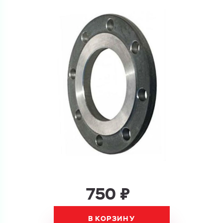
Купить как физ. лицо
Запросить КП
Купить как юр. лицо
Запросить Счёт
Имя
Имя
Номер телефона
Номер телефона
Электронная почта
750 ₽
Электронная почта
Имя
Город
В КОРЗИНУ
Город
Номер телефона