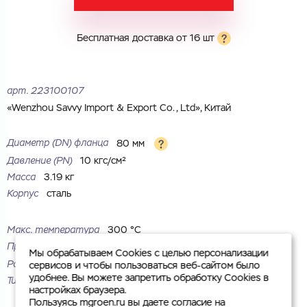
Комментарий
Бесплатная доставка от 16 шт
Cоглашаюсь на обработку
персональных данных
ЗАГРУЗИТЬ
ОТПРАВИТЬ
арт.
223100107
Файл с реквизитами огранизации (любой формат, макс. 20
Cоглашаюсь на обработку
персональных данных
МБ)
«Wenzhou Savvy Import & Export Co., Ltd», Китай
ГОТОВО
Cоглашаюсь на обработку
персональных данных
Диаметр (DN) фланца
80 мм
ГОТОВО
Давление (PN)
10 кгс/см²
Масса
3.19 кг
Корпус
сталь
Макс. температура
300 °С
Присоединение
под приварку
Мы обрабатываем Cookies с целью персонализации
Рабочая среда
жидкие неагрессивные среды
сервисов и чтобы пользоваться веб-сайтом было
удобнее. Вы можете запретить обработку Cookies в
Тип
плоский
настройках браузера.
Пользуясь mgroen.ru вы даете согласие на