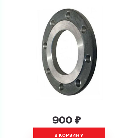
Купить как физ. лицо
Запросить КП
Купить как юр. лицо
Запросить Счёт
Имя
Имя
Номер телефона
Номер телефона
Электронная почта
900 ₽
Электронная почта
Имя
Город
В КОРЗИНУ
Город
Номер телефона