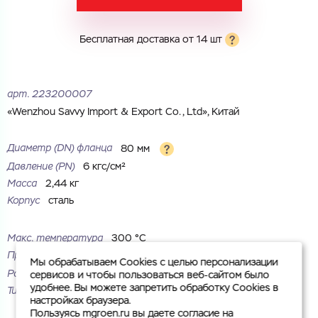
Комментарий
Бесплатная доставка от 14 шт
Cоглашаюсь на обработку
персональных данных
ЗАГРУЗИТЬ
ОТПРАВИТЬ
арт.
223200007
Файл с реквизитами огранизации (любой формат, макс. 20
Cоглашаюсь на обработку
персональных данных
МБ)
«Wenzhou Savvy Import & Export Co., Ltd», Китай
ГОТОВО
Cоглашаюсь на обработку
персональных данных
Диаметр (DN) фланца
80 мм
ГОТОВО
Давление (PN)
6 кгс/см²
Масса
2,44 кг
Корпус
сталь
Макс. температура
300 °С
Присоединение
под приварку
Мы обрабатываем Cookies с целью персонализации
Рабочая среда
жидкие неагрессивные среды
сервисов и чтобы пользоваться веб-сайтом было
удобнее. Вы можете запретить обработку Cookies в
Тип
плоский
настройках браузера.
Пользуясь mgroen.ru вы даете согласие на