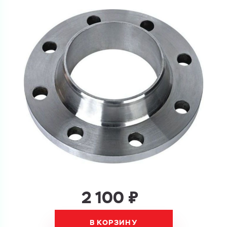
Купить как физ. лицо
Запросить КП
Купить как юр. лицо
Запросить Счёт
Имя
Имя
Номер телефона
Номер телефона
Электронная почта
2 100 ₽
Электронная почта
Имя
Город
В КОРЗИНУ
Город
Номер телефона