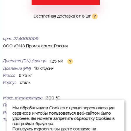
Комментарий
Бесплатная доставка от 6 шт
Cоглашаюсь на обработку
персональных данных
ЗАГРУЗИТЬ
ОТПРАВИТЬ
арт.
224000009
Файл с реквизитами огранизации (любой формат, макс. 20
Cоглашаюсь на обработку
персональных данных
МБ)
ООО «ЭМЗ Промэнерго», Россия
ГОТОВО
Cоглашаюсь на обработку
персональных данных
Диаметр (DN) фланца
125 мм
ГОТОВО
Давление (PN)
16 кгс/см²
Масса
6.75 кг
Корпус
сталь
Макс. температура
300 °С
Присоединение
под приварку
Мы обрабатываем Cookies с целью персонализации
Рабочая среда
жидкие неагрессивные среды
сервисов и чтобы пользоваться веб-сайтом было
удобнее. Вы можете запретить обработку Cookies в
Тип
воротниковый
настройках браузера.
Пользуясь mgroen.ru вы даете согласие на