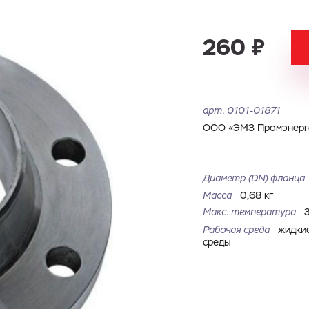
Имя
Номер телефона
Запросить КП
Запросить Счёт
260 ₽
Имя
Номер телефона
Электронная почта
Город
арт.
0101-01871
Электронная почта
Город
Комментарий
ООО «ЭМЗ Промэнерго
Файл с реквизитами огранизации (любой формат, макс. 20
Диаметр (DN) фланца
ЗАГРУЗИТЬ
МБ)
Имя
Номер телефона
Масса
0,68 кг
Cоглашаюсь на обработку
персональных данных
Cоглашаюсь на обработку
персональных данных
Макс. температура
Рабочая среда
жидки
ГОТОВО
Cоглашаюсь на обработку
персональных данных
ГОТОВО
среды
ОТПРАВИТЬ