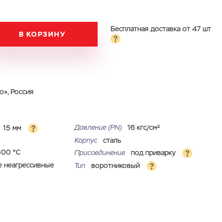
Бесплатная доставка от 47 шт
В КОРЗИНУ
», Россия
Давление (PN)
16 кгс/см²
15 мм
Корпус
сталь
300 °С
Присоединение
под приварку
е неагрессивные
Тип
воротниковый