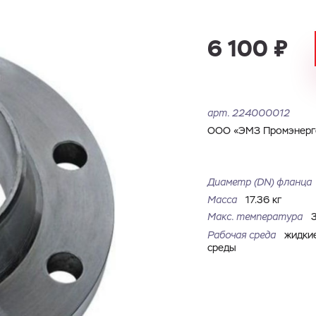
Имя
Номер телефона
Запросить КП
Запросить Счёт
6 100 ₽
Имя
Номер телефона
Электронная почта
Город
арт.
224000012
Электронная почта
Город
ООО «ЭМЗ Промэнерго
Комментарий
Файл с реквизитами огранизации (любой формат, макс. 20
Диаметр (DN) фланца
ЗАГРУЗИТЬ
МБ)
Имя
Номер телефона
Масса
17.36 кг
Cоглашаюсь на обработку
персональных данных
Cоглашаюсь на обработку
персональных данных
Макс. температура
Рабочая среда
жидки
Cоглашаюсь на обработку
персональных данных
ГОТОВО
ГОТОВО
среды
ОТПРАВИТЬ