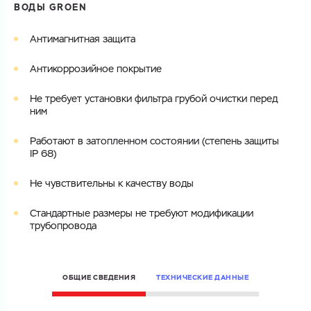
ВОДЫ GROEN
Электронная почта
Электронная почта
Имя
Антимагнитная защита
Город
Антикоррозийное покрытие
Город
Номер телефона
Не требует установки фильтра грубой очистки перед
Комментарий
ним
Cоглашаюсь на обработку
персональных данных
ЗАГРУЗИТЬ
Работают в затопленном состоянии (степень защиты
IP 68)
ОТПРАВИТЬ
Файл с реквизитами огранизации (любой формат, макс. 20
Cоглашаюсь на обработку
персональных данных
МБ)
Не чувствительны к качеству воды
ГОТОВО
Cоглашаюсь на обработку
персональных данных
Стандартные размеры не требуют модификации
трубопровода
ГОТОВО
ОБЩИЕ СВЕДЕНИЯ
ТЕХНИЧЕСКИЕ ДАННЫЕ