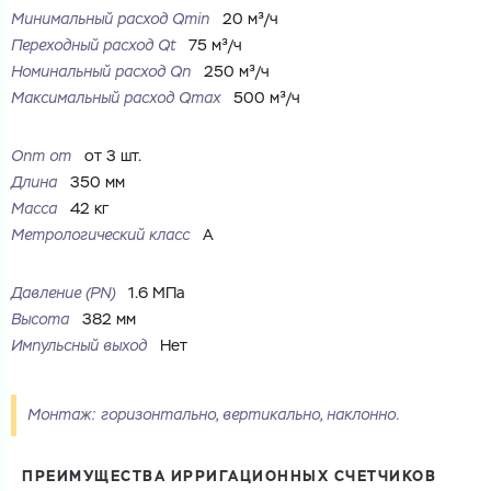
Минимальный расход Qmin
20 м³/ч
Ваш запрос
Переходный расход Qt
75 м³/ч
Номинальный расход Qn
250 м³/ч
Перечислите товары, которые вас интересуют
и укажите какую информацию вы хотите по ним
получить. Мы свяжемся с вами в ближайшее время.
Максимальный расход Qmax
500 м³/ч
Опт от
от 3 шт.
Длина
350 мм
Масса
42 кг
Метрологический класс
A
Купить как физ. лицо
Запросить КП
Купить как юр. лицо
Запросить Счёт
Давление (PN)
1.6 МПа
Имя
Высота
382 мм
Имя
Импульсный выход
Нет
Номер телефона
Монтаж: горизонтально, вертикально, наклонно.
Номер телефона
ПРЕИМУЩЕСТВА ИРРИГАЦИОННЫХ СЧЕТЧИКОВ