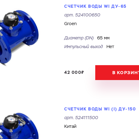
СЧЕТЧИК ВОДЫ WI ДУ-65
арт.
524100650
Groen
Диаметр (DN)
65 мм
Импульсный выход
Нет
Ваш запрос
Перечислите товары, которые вас интересуют и укажите какую информацию
42 000₽
В КОРЗИН
вы хотите по ним получить. Мы свяжемся с вами в ближайшее время.
Купить как физ. лицо
Купить как юр. лицо
СЧЕТЧИК ВОДЫ WI (I) ДУ-150
Имя
Номер телефона
арт.
524111500
Запросить КП
Запросить Счёт
Китай
Имя
Номер телефона