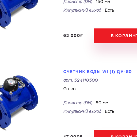
Диаметр (DN)
150 мм
Электронная почта
Город
Импульсный выход
Есть
Электронная почта
Город
Комментарий
62 000₽
В КОРЗИН
Файл с реквизитами огранизации (любой формат, макс. 20
ЗАГРУЗИТЬ
МБ)
Имя
Номер телефона
Cоглашаюсь на обработку
персональных данных
Cоглашаюсь на обработку
персональных данных
ГОТОВО
Cоглашаюсь на обработку
персональных данных
СЧЕТЧИК ВОДЫ WI (I) ДУ-50
ГОТОВО
арт.
524110500
ОТПРАВИТЬ
Groen
Диаметр (DN)
50 мм
Импульсный выход
Есть
47 000₽