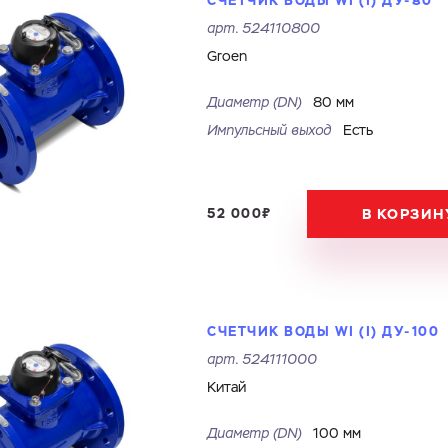
СЧЕТЧИК ВОДЫ WI (I) ДУ-80
арт.
524110800
Groen
Диаметр (DN)
80 мм
Импульсный выход
Есть
52 000₽
В КОРЗИН
СЧЕТЧИК ВОДЫ WI (I) ДУ-100
арт.
524111000
Китай
Диаметр (DN)
100 мм