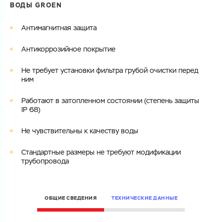
ВОДЫ GROEN
Электронная почта
Электронная почта
Имя
Антимагнитная защита
Город
Антикоррозийное покрытие
Город
Номер телефона
Не требует установки фильтра грубой очистки перед
Комментарий
ним
Cоглашаюсь на обработку
персональных данных
ЗАГРУЗИТЬ
Работают в затопленном состоянии (степень защиты
IP 68)
ОТПРАВИТЬ
Файл с реквизитами огранизации (любой формат, макс. 20
Cоглашаюсь на обработку
персональных данных
МБ)
Не чувствительны к качеству воды
ГОТОВО
Cоглашаюсь на обработку
персональных данных
Стандартные размеры не требуют модификации
трубопровода
ГОТОВО
ОБЩИЕ СВЕДЕНИЯ
ТЕХНИЧЕСКИЕ ДАННЫЕ