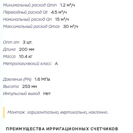
Минимальный расход Qmin
1.2 м³/ч
Ваш запрос
Переходный расход Qt
4.5 м³/ч
Номинальный расход Qn
15 м³/ч
Перечислите товары, которые вас интересуют
и укажите какую информацию вы хотите по ним
получить. Мы свяжемся с вами в ближайшее время.
Максимальный расход Qmax
30 м³/ч
Опт от
3 шт.
Длина
200 мм
Масса
10.4 кг
Метрологический класс
A
Купить как физ. лицо
Запросить КП
Купить как юр. лицо
Запросить Счёт
Давление (PN)
1.6 МПа
Имя
Высота
253 мм
Имя
Импульсный выход
Нет
Номер телефона
Монтаж: горизонтально, вертикально, наклонно.
Номер телефона
ПРЕИМУЩЕСТВА ИРРИГАЦИОННЫХ СЧЕТЧИКОВ