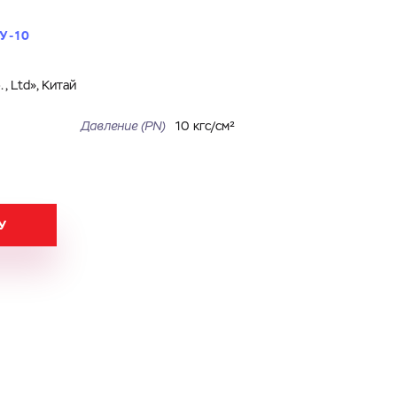
У-10
, Ltd», Китай
Давление (PN)
10 кгс/см²
У