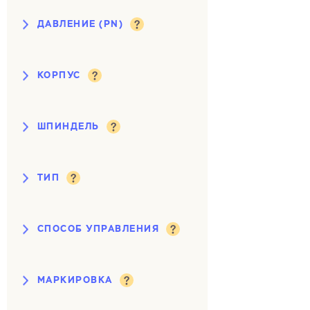
ДАВЛЕНИЕ (PN)
10 кгс/см²
16 кгс/см²
КОРПУС
25 кгс/см²
чугун
сталь
40 кгс/см²
ШПИНДЕЛЬ
высокопрочный чугун
выдвижной
ТИП
невыдвижной
клиновая
СПОСОБ УПРАВЛЕНИЯ
параллельная
под электропривод
с обрезиненным клином
МАРКИРОВКА
ручной