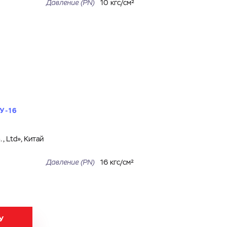
Давление (PN)
10 кгс/см²
У-16
, Ltd», Китай
Давление (PN)
16 кгс/см²
У