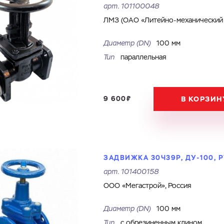
арт.
101100048
ЛМЗ (ОАО «Литейно-механический з
Диаметр (DN)
100 мм
Тип
параллельная
9 600₽
В КОРЗИН
ЗАДВИЖКА 30Ч39Р, ДУ-100, Р
арт.
101400158
ООО «Мегастрой», Россия
Диаметр (DN)
100 мм
Тип
с обрезиненным клином