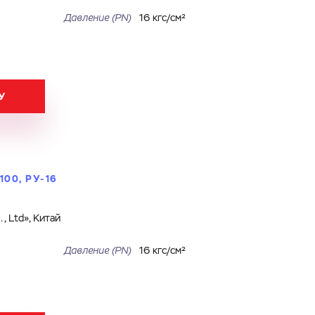
Давление (PN)
16 кгс/см²
У
00, РУ-16
, Ltd», Китай
Давление (PN)
16 кгс/см²