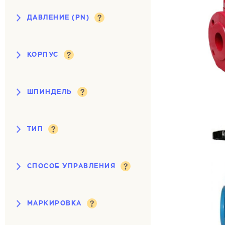
ДАВЛЕНИЕ (PN)
10 кгс/см²
16 кгс/см²
КОРПУС
25 кгс/см²
чугун
сталь
40 кгс/см²
ШПИНДЕЛЬ
высокопрочный чугун
выдвижной
ТИП
невыдвижной
клиновая
СПОСОБ УПРАВЛЕНИЯ
параллельная
под электропривод
с обрезиненным клином
МАРКИРОВКА
ручной