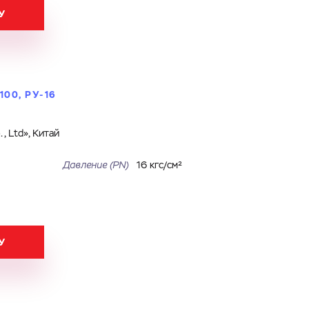
У
00, РУ-16
, Ltd», Китай
Давление (PN)
16 кгс/см²
У