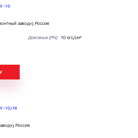
У-10
онтный завод»), Россия
Давление (PN)
10 кгс/см²
У
У-10/16
авод»), Россия