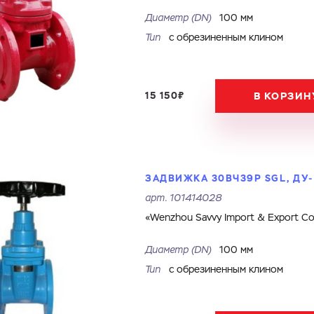
Диаметр (DN)
100 мм
Тип
с обрезиненным клином
15 150₽
В КОРЗИН
ЗАДВИЖКА 30ВЧ39Р SGL, ДУ-1
арт.
101414028
«Wenzhou Savvy Import & Export Co.
Диаметр (DN)
100 мм
Тип
с обрезиненным клином