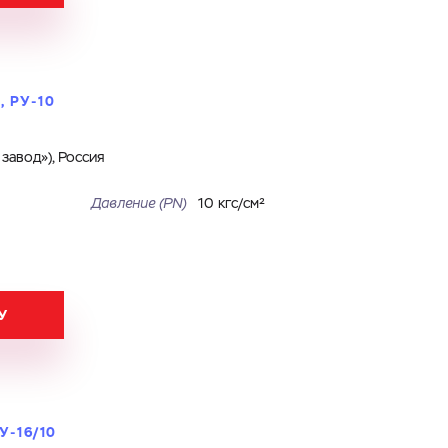
 РУ-10
авод»), Россия
Давление (PN)
10 кгс/см²
У
У-16/10