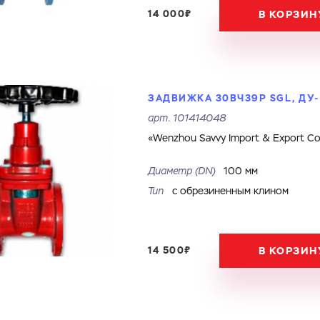
14 000₽
В КОРЗИН
ЗАДВИЖКА 30ВЧ39Р SGL, ДУ-1
арт.
101414048
«Wenzhou Savvy Import & Export Co.
Диаметр (DN)
100 мм
Тип
с обрезиненным клином
14 500₽
В КОРЗИН