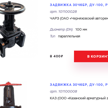
ЗАДВИЖКА 30Ч6БР, ДУ-100, Р
арт.
101100028
ЧАРЗ (ОАО «Черняховский авторем
Ваш запрос
Перечислите товары, которые вас интересуют и укажите какую информацию
Диаметр (DN)
100 мм
вы хотите по ним получить. Мы свяжемся с вами в ближайшее время.
Тип
параллельная
Купить как физ. лицо
Купить как юр. лицо
8 400₽
В КОРЗИН
Имя
Номер телефона
Запросить КП
Запросить Счёт
Имя
Номер телефона
Электронная почта
Город
ЗАДВИЖКА 30Ч6БР, ДУ-100, Р
арт.
101100008
Электронная почта
Город
КАЗ (ООО «Казанский арматурный з
Комментарий