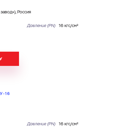
авод»), Россия
Давление (PN)
16 кгс/см²
У
У-16
Давление (PN)
16 кгс/см²