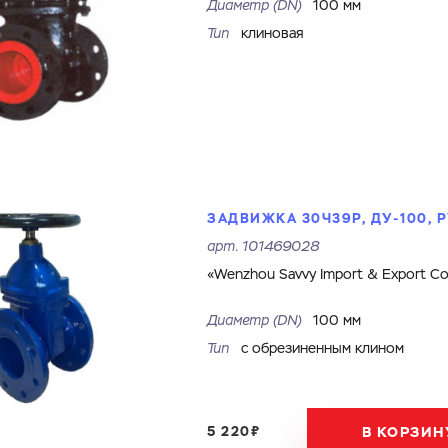
Диаметр (DN)
100 мм
Файл с реквизитами огранизации (любой формат, макс. 20
Тип
клиновая
ЗАГРУЗИТЬ
МБ)
Имя
Номер телефона
Cоглашаюсь на обработку
персональных данных
Cоглашаюсь на обработку
персональных данных
ГОТОВО
Cоглашаюсь на обработку
персональных данных
ГОТОВО
ОТПРАВИТЬ
ЗАДВИЖКА 30Ч39Р, ДУ-100, Р
арт.
101469028
«Wenzhou Savvy Import & Export Co.
Диаметр (DN)
100 мм
Тип
с обрезиненным клином
5 220₽
В КОРЗИН