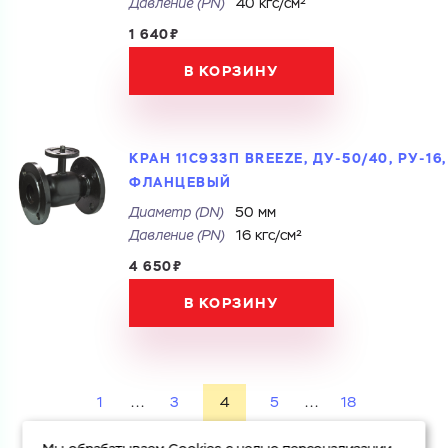
Давление (РN)
40 кгс/см²
1 640₽
В КОРЗИНУ
КРАН 11С933П BREEZE, ДУ-50/40, РУ-16,
ФЛАНЦЕВЫЙ
Диаметр (DN)
50 мм
Давление (РN)
16 кгс/см²
4 650₽
В КОРЗИНУ
1
...
3
4
5
...
18