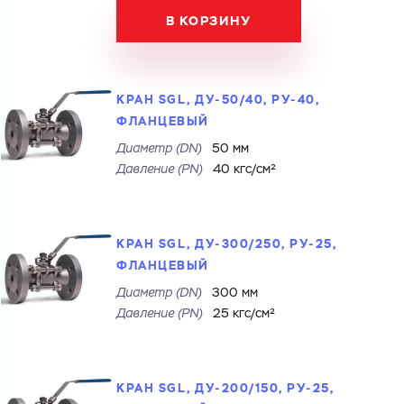
Имя
В КОРЗИНУ
Номер телефона
Номер телефона
КРАН SGL, ДУ-50/40, РУ-40,
ФЛАНЦЕВЫЙ
Электронная почта
Диаметр (DN)
50 мм
Давление (РN)
40 кгс/см²
Электронная почта
Имя
Город
Город
Номер телефона
КРАН SGL, ДУ-300/250, РУ-25,
Комментарий
ФЛАНЦЕВЫЙ
Диаметр (DN)
300 мм
Cоглашаюсь на обработку
персональных данных
Давление (РN)
25 кгс/см²
ЗАГРУЗИТЬ
Cоглашаюсь на обработку
персональных данных
ОТПРАВИТЬ
Файл с реквизитами огранизации (любой формат, макс. 20
МБ)
ГОТОВО
КРАН SGL, ДУ-200/150, РУ-25,
Cоглашаюсь на обработку
персональных данных