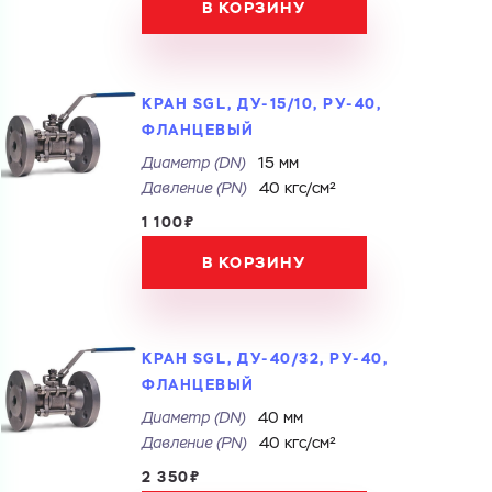
В КОРЗИНУ
КРАН SGL, ДУ-15/10, РУ-40,
ФЛАНЦЕВЫЙ
Диаметр (DN)
15 мм
Давление (РN)
40 кгс/см²
Ваш запрос
1 100₽
Перечислите товары, которые вас интересуют
и укажите какую информацию вы хотите по ним
В КОРЗИНУ
получить. Мы свяжемся с вами в ближайшее время.
КРАН SGL, ДУ-40/32, РУ-40,
Купить как физ. лицо
ФЛАНЦЕВЫЙ
Купить как юр. лицо
Диаметр (DN)
40 мм
Запросить КП
Давление (РN)
40 кгс/см²
Запросить Счёт
Имя
2 350₽