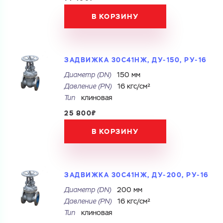
ЗАГРУЗИТЬ
Cоглашаюсь на обработку
персональных данных
В КОРЗИНУ
ОТПРАВИТЬ
Файл с реквизитами огранизации (любой формат, макс. 20
МБ)
ГОТОВО
Cоглашаюсь на обработку
персональных данных
ЗАДВИЖКА 30С41НЖ, ДУ-150, РУ-16
ГОТОВО
Диаметр (DN)
150 мм
Давление (PN)
16 кгс/см²
Тип
клиновая
25 800₽
В КОРЗИНУ
ЗАДВИЖКА 30С41НЖ, ДУ-200, РУ-16
Диаметр (DN)
200 мм
Давление (PN)
16 кгс/см²
Тип
клиновая