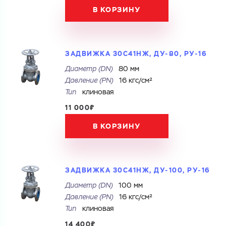
Купить как физ. лицо
В КОРЗИНУ
Купить как юр. лицо
Запросить КП
Запросить Счёт
Имя
ЗАДВИЖКА 30С41НЖ, ДУ-80, РУ-16
Имя
Диаметр (DN)
80 мм
Номер телефона
Давление (PN)
16 кгс/см²
Тип
клиновая
Номер телефона
11 000₽
В КОРЗИНУ
Электронная почта
Электронная почта
Имя
Город
ЗАДВИЖКА 30С41НЖ, ДУ-100, РУ-16
Город
Диаметр (DN)
100 мм
Номер телефона
Комментарий
Давление (PN)
16 кгс/см²
Тип
клиновая
Cоглашаюсь на обработку
персональных данных
14 400₽