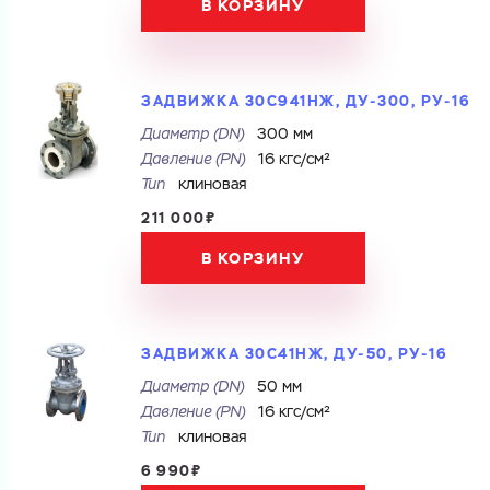
В КОРЗИНУ
ЗАДВИЖКА 30С941НЖ, ДУ-300, РУ-16
Диаметр (DN)
300 мм
Давление (PN)
16 кгс/см²
Тип
клиновая
211 000₽
В КОРЗИНУ
Ваш запрос
ЗАДВИЖКА 30С41НЖ, ДУ-50, РУ-16
Перечислите товары, которые вас интересуют
и укажите какую информацию вы хотите по ним
получить. Мы свяжемся с вами в ближайшее время.
Диаметр (DN)
50 мм
Давление (PN)
16 кгс/см²
Тип
клиновая
6 990₽