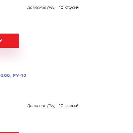
Давление (PN)
10 кгс/см²
У
200, РУ-10
Давление (PN)
10 кгс/см²