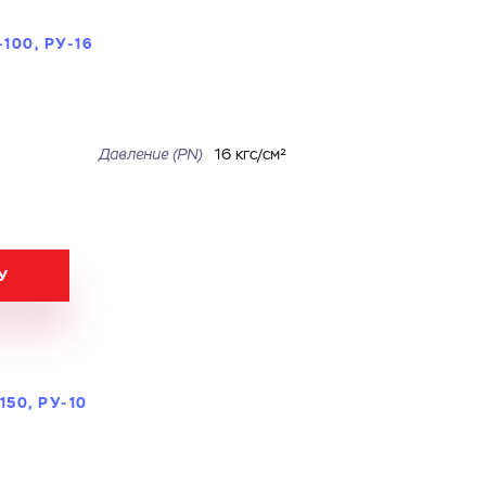
100, РУ-16
Давление (PN)
16 кгс/см²
У
50, РУ-10