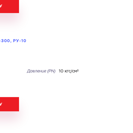
У
300, РУ-10
Давление (PN)
10 кгс/см²
У