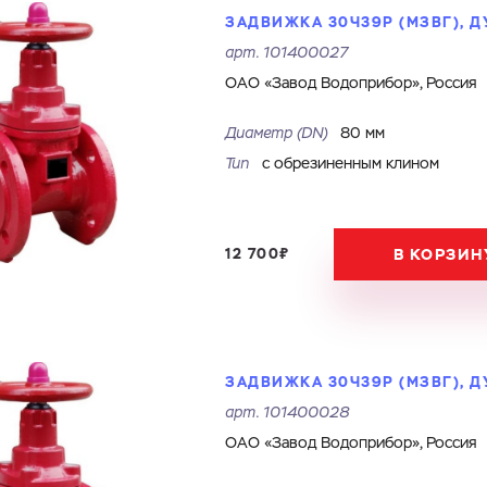
ЗАДВИЖКА 30Ч39Р (МЗВГ), ДУ
арт.
101400027
ОАО «Завод Водоприбор», Россия
Диаметр (DN)
80 мм
Тип
с обрезиненным клином
Ваш запрос
Перечислите товары, которые вас интересуют и укажите какую информацию
12 700₽
В КОРЗИН
вы хотите по ним получить. Мы свяжемся с вами в ближайшее время.
Купить как физ. лицо
Купить как юр. лицо
ЗАДВИЖКА 30Ч39Р (МЗВГ), ДУ
Имя
Номер телефона
арт.
101400028
Запросить КП
Запросить Счёт
ОАО «Завод Водоприбор», Россия
Имя
Номер телефона