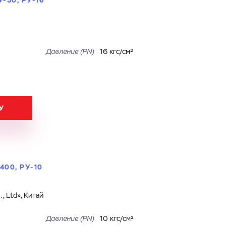
-50, РУ-16
Давление (PN)
16 кгс/см²
У
400, РУ-10
, Ltd», Китай
Давление (PN)
10 кгс/см²