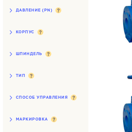
ДАВЛЕНИЕ (PN)
10 кгс/см²
16 кгс/см²
КОРПУС
25 кгс/см²
чугун
сталь
40 кгс/см²
ШПИНДЕЛЬ
высокопрочный чугун
выдвижной
ТИП
невыдвижной
клиновая
СПОСОБ УПРАВЛЕНИЯ
параллельная
под электропривод
с обрезиненным клином
МАРКИРОВКА
ручной