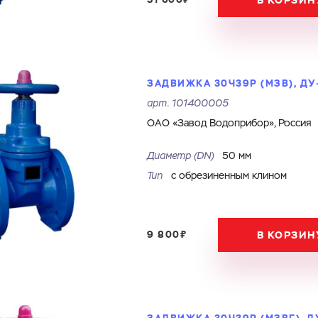
В КОРЗИН
ЗАДВИЖКА 30Ч39Р (МЗВ), ДУ-
арт.
101400005
ОАО «Завод Водоприбор», Россия
Диаметр (DN)
50 мм
Тип
с обрезиненным клином
9 800₽
В КОРЗИН