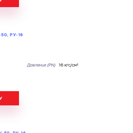
У
50, РУ-16
Давление (PN)
16 кгс/см²
У