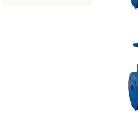
30ч3бр
30с15нж
30вч39р
30с64нж
30ч973бр
30с941нж
30c41нж
30ч6бр
30ч906бр
30ч15бр
30ч73бр
30ч39р
30с964нж
30с41нж
31ч6бр