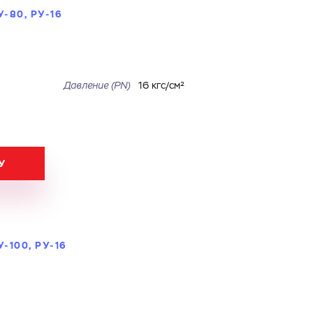
-80, РУ-16
Давление (PN)
16 кгс/см²
У
-100, РУ-16