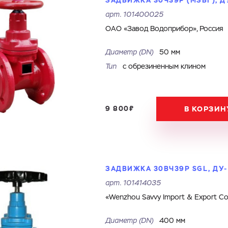
ЗАДВИЖКА 30Ч39Р (МЗВГ), ДУ
арт.
101400025
ОАО «Завод Водоприбор», Россия
Диаметр (DN)
50 мм
Тип
с обрезиненным клином
9 800₽
В КОРЗИН
ЗАДВИЖКА 30ВЧ39Р SGL, ДУ-
арт.
101414035
«Wenzhou Savvy Import & Export Co.
Диаметр (DN)
400 мм