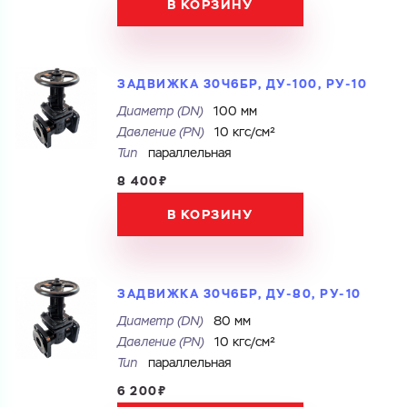
В КОРЗИНУ
ЗАДВИЖКА 30Ч6БР, ДУ-100, РУ-10
Диаметр (DN)
100 мм
Давление (PN)
10 кгс/см²
Тип
параллельная
Ваш запрос
8 400₽
Перечислите товары, которые вас интересуют
и укажите какую информацию вы хотите по ним
В КОРЗИНУ
получить. Мы свяжемся с вами в ближайшее время.
ЗАДВИЖКА 30Ч6БР, ДУ-80, РУ-10
Купить как физ. лицо
Диаметр (DN)
80 мм
Купить как юр. лицо
Давление (PN)
10 кгс/см²
Запросить КП
Тип
параллельная
Запросить Счёт
Имя
6 200₽