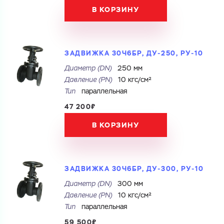
Имя
В КОРЗИНУ
Номер телефона
Номер телефона
ЗАДВИЖКА 30Ч6БР, ДУ-250, РУ-10
Диаметр (DN)
250 мм
Электронная почта
Давление (PN)
10 кгс/см²
Тип
параллельная
Электронная почта
Имя
Город
47 200₽
В КОРЗИНУ
Город
Номер телефона
Комментарий
Cоглашаюсь на обработку
персональных данных
ЗАДВИЖКА 30Ч6БР, ДУ-300, РУ-10
ЗАГРУЗИТЬ
Диаметр (DN)
300 мм
Cоглашаюсь на обработку
персональных данных
ОТПРАВИТЬ
Давление (PN)
10 кгс/см²
Файл с реквизитами огранизации (любой формат, макс. 20
МБ)
Тип
параллельная
ГОТОВО
Cоглашаюсь на обработку
персональных данных
59 500₽