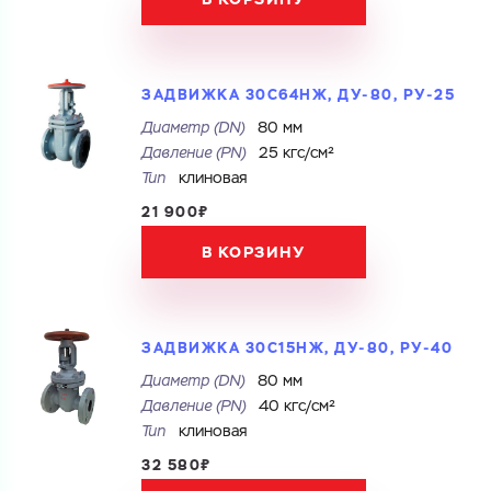
Город
Город
Номер телефона
Комментарий
ЗАДВИЖКА 30С64НЖ, ДУ-80, РУ-25
Диаметр (DN)
80 мм
Cоглашаюсь на обработку
персональных данных
Давление (PN)
25 кгс/см²
ЗАГРУЗИТЬ
Тип
клиновая
Cоглашаюсь на обработку
персональных данных
ОТПРАВИТЬ
21 900₽
Файл с реквизитами огранизации (любой формат, макс. 20
МБ)
ГОТОВО
В КОРЗИНУ
Cоглашаюсь на обработку
персональных данных
ГОТОВО
ЗАДВИЖКА 30С15НЖ, ДУ-80, РУ-40
Диаметр (DN)
80 мм
Давление (PN)
40 кгс/см²
Тип
клиновая
32 580₽