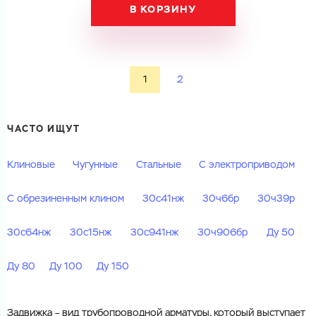
В КОРЗИНУ
1
2
ЧАСТО ИЩУТ
Клиновые
Чугунные
Стальные
С электроприводом
С обрезиненным клином
30с41нж
30ч6бр
30ч39р
30с64нж
30с15нж
30с941нж
30ч906бр
Ду 50
Ду 80
Ду 100
Ду 150
Задвижка – вид трубопроводной арматуры, который выступает