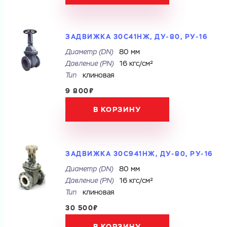
Перечислите товары, которые вас интересуют
и укажите какую информацию вы хотите по ним
получить. Мы свяжемся с вами в ближайшее время.
ЗАДВИЖКА 30С41НЖ, ДУ-80, РУ-16
Диаметр (DN)
80 мм
Давление (PN)
16 кгс/см²
Купить как физ. лицо
Тип
клиновая
Купить как юр. лицо
9 800₽
Запросить КП
Запросить Счёт
В КОРЗИНУ
Имя
Имя
Номер телефона
ЗАДВИЖКА 30С941НЖ, ДУ-80, РУ-16
Номер телефона
Диаметр (DN)
80 мм
Давление (PN)
16 кгс/см²
Тип
клиновая
Электронная почта
30 500₽
Электронная почта
Имя
В КОРЗИНУ