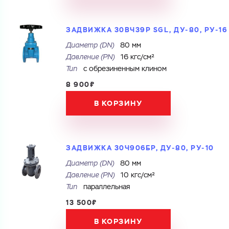
ЗАДВИЖКА 30ВЧ39Р SGL, ДУ-80, РУ-16
Диаметр (DN)
80 мм
Давление (PN)
16 кгс/см²
Тип
с обрезиненным клином
8 900₽
В КОРЗИНУ
ЗАДВИЖКА 30Ч906БР, ДУ-80, РУ-10
Диаметр (DN)
80 мм
Давление (PN)
10 кгс/см²
Тип
параллельная
13 500₽
В КОРЗИНУ
Ваш запрос