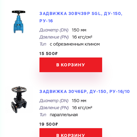
ЗАДВИЖКА 30ВЧ39Р SGL, ДУ-150,
РУ-16
Диаметр (DN)
150 мм
Давление (PN)
16 кгс/см²
Тип
с обрезиненным клином
15 500₽
В КОРЗИНУ
ЗАДВИЖКА 30Ч6БР, ДУ-150, РУ-16/10
Диаметр (DN)
150 мм
Давление (PN)
16 кгс/см²
Ваш запрос
Тип
параллельная
19 500₽
Перечислите товары, которые вас интересуют
и укажите какую информацию вы хотите по ним
получить. Мы свяжемся с вами в ближайшее время.
В КОРЗИНУ