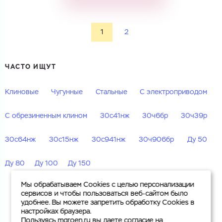
1
2
ЧАСТО ИЩУТ
Клиновые
Чугунные
Стальные
С электроприводом
С обрезиненным клином
30с41нж
30ч6бр
30ч39р
30с64нж
30с15нж
30с941нж
30ч906бр
Ду 50
Ду 80
Ду 100
Ду 150
Мы обрабатываем Cookies с целью персонализации
сервисов и чтобы пользоваться веб-сайтом было
удобнее. Вы можете запретить обработку Cookies в
настройках браузера.
Пользуясь mgroen.ru вы даете согласие на