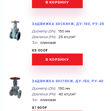
Номер телефона
В КОРЗИНУ
Комментарий
Cоглашаюсь на обработку
персональных данных
ЗАДВИЖКА 30С64НЖ, ДУ-150, РУ-25
ЗАГРУЗИТЬ
Cоглашаюсь на обработку
персональных данных
ОТПРАВИТЬ
Диаметр (DN)
150 мм
Файл с реквизитами огранизации (любой формат, макс. 20
МБ)
Давление (PN)
25 кгс/см²
ГОТОВО
Тип
клиновая
Cоглашаюсь на обработку
персональных данных
65 000₽
ГОТОВО
В КОРЗИНУ
ЗАДВИЖКА 30С15НЖ, ДУ-150, РУ-40
Диаметр (DN)
150 мм
Давление (PN)
40 кгс/см²
Тип
клиновая
81 600₽