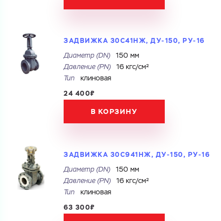
ЗАДВИЖКА 30С41НЖ, ДУ-150, РУ-16
Купить как физ. лицо
Диаметр (DN)
150 мм
Купить как юр. лицо
Запросить КП
Давление (PN)
16 кгс/см²
Запросить Счёт
Имя
Тип
клиновая
24 400₽
Имя
В КОРЗИНУ
Номер телефона
Номер телефона
ЗАДВИЖКА 30С941НЖ, ДУ-150, РУ-16
Электронная почта
Диаметр (DN)
150 мм
Давление (PN)
16 кгс/см²
Электронная почта
Имя
Тип
клиновая
Город
63 300₽
Город